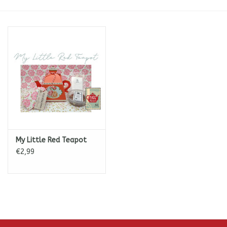
ICE tea
Shop-in-Shop
Tisanes (Rooibos, Kruiden &
Specerijen)
My Little Red Teapot
€2,99