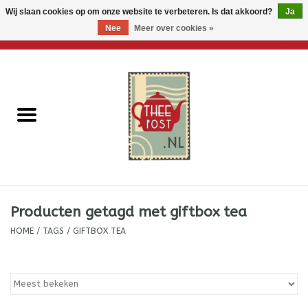
Wij slaan cookies op om onze website te verbeteren. Is dat akkoord?
Ja
Nee
Meer over cookies »
0 Artikelen - €0,00
Home
Losse thee
Thee accessoires
Thee per brievenbus
Producten getagd met giftbox tea
Thee cadeautjes
HOME
/
TAGS
/
GIFTBOX TEA
Theebloemen
Wenskaarten