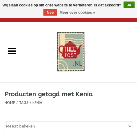
Wij slaan cookies op om onze website te verbeteren. Is dat akkoord?
Ja
Nee
Meer over cookies »
0 Artikelen - €0,00
Home
Losse thee
Thee accessoires
Thee per brievenbus
Producten getagd met Kenia
Thee cadeautjes
HOME
/
TAGS
/
KENIA
Theebloemen
Wenskaarten