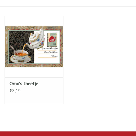
ICE tea
Shop-in-Shop
Tisanes (Rooibos, Kruiden &
Specerijen)
Oma's theetje
€2,19