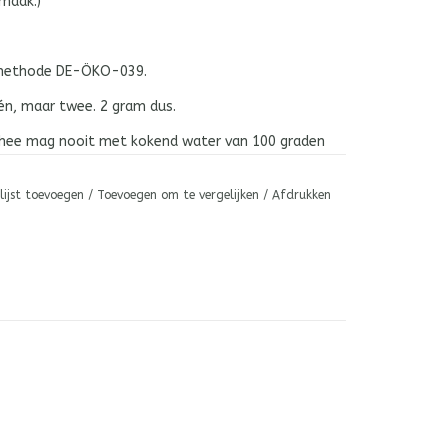
dbei- en appelsmaak.)
1/5.
ctiemethode DE-ÖKO-039.
 één, maar twee. 2 gram dus.
hee mag nooit met kokend water van 100 graden
r een bittere en wrange smaak. Laat het gekookte
ot 80 of zelfs 60 graden.
lijst toevoegen
/
Toevoegen om te vergelijken
/
Afdrukken
trek-tijd. Proef de thee. Verleng de trektijd
ut tot de gewenste smaak.
(her)gebruiken?
3-4 keer.
eetje?
China.