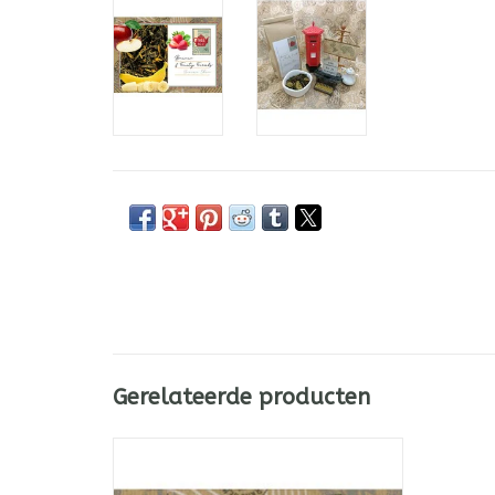
Gerelateerde producten
Pineapple & Coconut: een melange van
witte én groene thee met een tropical
smaak van ananas & kokos.