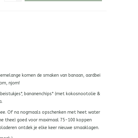
theemelange komen de smaken van banaan, aardbei
 njom, njom!
dbeistukjes*, bananenchips* (met kokosnootolie &
a.
hee. Of na nogmaals opschenken met heet water
ene thee) goed voor maximaal 75-100 koppen
bladeren ontdek je elke keer nieuwe smaaklagen.