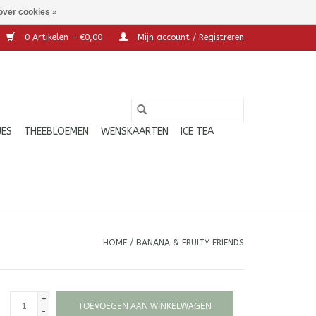
over cookies »
0 Artikelen - €0,00
Mijn account / Registreren
JES
THEEBLOEMEN
WENSKAARTEN
ICE TEA
HOME
/
BANANA & FRUITY FRIENDS
+
TOEVOEGEN AAN WINKELWAGEN
-