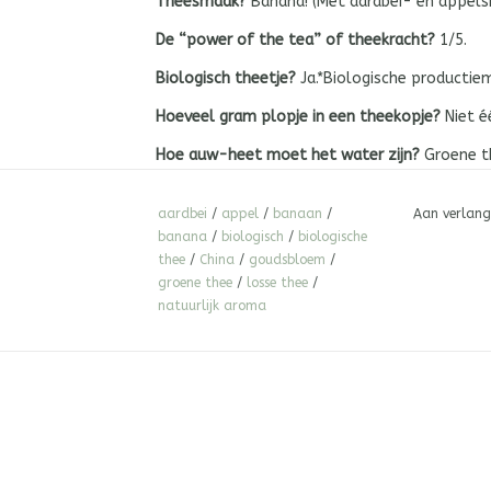
Theesmaak?
Banana! (Met aar
De “power of the tea” of theekracht?
Biologisch theetje?
Ja.*Biologische produ
Hoeveel gram plopje in een theekopje?
Niet
Hoe auw-heet moet het water zijn?
Groene t
opgeschonken worden. De thee krijgt daardoo
water daarom eerst afkoelen t
aardbei
/
appel
/
banaan
/
Aan verlang
banana
/
biologisch
/
biologische
Theetje-trekje-tijd?
Begin met een korte thee-
thee
/
China
/
goudsbloem
/
steeds met een halve minu
groene thee
/
losse thee
/
natuurlijk aroma
Hoe vaak kun je de theebladeren nog een keer 
De theegeboortegrond van dit verrukkelijke th