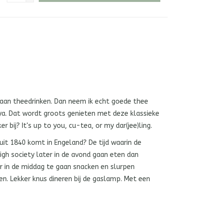
gaan theedrinken. Dan neem ik echt goede thee
aya. Dat wordt groots genieten met deze klassieke
er bij? It's up to you, cu-tea, or my dar(jee)ling.
uit 1840 komt in Engeland? De tijd waarin de
igh society later in de avond gaan eten dan
r in de middag te gaan snacken en slurpen
n. Lekker knus dineren bij de gaslamp. Met een