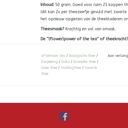
Inhoud:
50 gram. Goed voor ruim 25 koppen t
(dit kan 2x per theezeefje gevuld met zwart
het opnieuw opgieten van de theebladeren on
Theesmaak?
Krachtig en vol van smaak.
De “(flower)power of the tea” of theekracht
Biologisch theetje?
Ja.*Biologische productie
afternoon tea
/
biologische thee
/
Aan verlang
Hoeveel gram plopje in een theekopje?
Niet é
Darjeeling
/
India
/
klassieke thee
/
losse thee
/
middagthee
/
zwarte
Hoe auw-heet moet het water zijn?
Darjeelin
thee
qua temperatuur.
Theetje-trekje-tijd?
Begin met een korte thee-
maximaal 2 minuten.
Hoe vaak kun je de theebladeren nog een keer 
De theegeboortegrond van dit verrukkelijke th