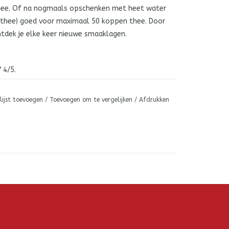
hee. Of na nogmaals opschenken met heet water
e thee) goed voor maximaal 50 koppen thee. Door
tdek je elke keer nieuwe smaaklagen.
?
4/5.
methode NL-BIO-01 Skal 13351.
lijst toevoegen
/
Toevoegen om te vergelijken
/
Afdrukken
én, maar twee. 2 gram dus.
g is een zwarte thee en die houdt van 100 graden
trek-tijd. Proef de thee. Verleng de trektijd tot
(her)gebruiken?
Hooguit 2 keer.
eetje?
India.