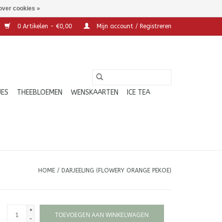
over cookies »
0 Artikelen - €0,00
Mijn account / Registreren
JES
THEEBLOEMEN
WENSKAARTEN
ICE TEA
HOME
/
DARJEELING (FLOWERY ORANGE PEKOE)
+
TOEVOEGEN AAN WINKELWAGEN
-