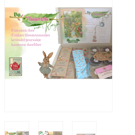
ICE tea
Shop-in-Shop
Tisanes (Rooibos, Kruiden &
Specerijen)