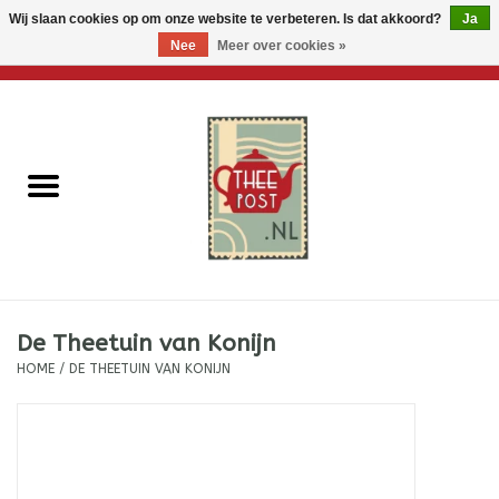
Wij slaan cookies op om onze website te verbeteren. Is dat akkoord?
Ja
Nee
Meer over cookies »
0 Artikelen - €0,00
Home
Losse thee
Thee accessoires
Thee per brievenbus
De Theetuin van Konijn
Thee cadeautjes
HOME
/
DE THEETUIN VAN KONIJN
Theebloemen
Wenskaarten