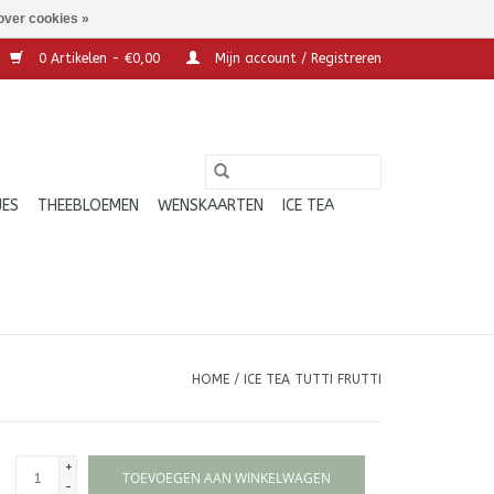
over cookies »
0 Artikelen - €0,00
Mijn account / Registreren
JES
THEEBLOEMEN
WENSKAARTEN
ICE TEA
HOME
/
ICE TEA TUTTI FRUTTI
+
TOEVOEGEN AAN WINKELWAGEN
-