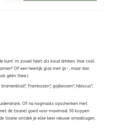
 Je kunt 'm zowel heet als koud drinken. Hoe cool
armer? Of een heerlijk glas met ijs-, maar dan
vat géén thee.)
 bramenblad*, frambozen*, gojibessen*, hibiscus*,
ruidendrank. Of na nogmaals opschenken met
 met de tisane) goed voor maximaal 50 koppen
de tisane ontdek je elke keer nieuwe smaaklagen.