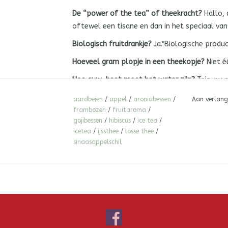
De “power of the tea” of theekracht?
Hallo, 
oftewel een tisane en dan in het speciaal van a
Biologisch fruitdrankje?
Ja.*Biologische produ
Hoeveel gram plopje in een theekopje?
Niet é
Hoe auw-heet moet het water zijn?
Tsja, nu 
er niet aan. Want de diverse tisanes kennen z
aardbeien
/
appel
/
aroniabessen
/
Aan verlang
Wortels? Die hebben 100 graden nodig. En 
frambozen
/
fruitaroma
/
Bloemen? Koud! Of maximaal 80 graden.
gojibessen
/
hibiscus
/
ice tea
/
Fruit en bessen? 100 graden.
icetea
/
ijssthee
/
losse thee
/
sinaasappelschil
Blad/bladeren? Maximaal 80 graden.
Kruiden-trekje-tijd?
Wortels? 8-15 minuten.
Bloemen? 2-3 minuten.
Fruit en bessen? 5-8 minuten.
Blad/bladeren? 3-5 minuten.