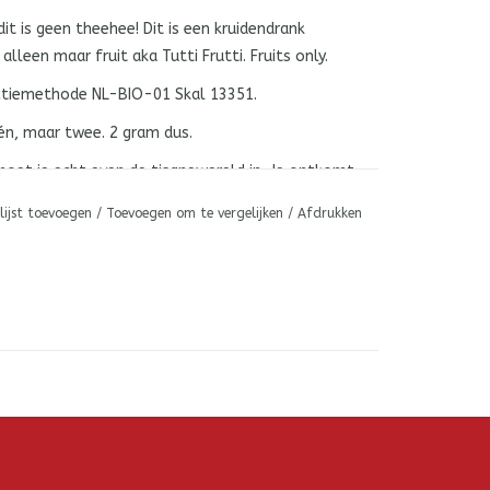
dit is geen theehee! Dit is een kruidendrank
lleen maar fruit aka Tutti Frutti. Fruits only.
ctiemethode NL-BIO-01 Skal 13351.
én, maar twee. 2 gram dus.
moet je echt even de tisanewereld in. Je ontkomt
o elk hun eigen tempje.
lijst toevoegen
/
Toevoegen om te vergelijken
/
Afdrukken
soms zelfs een kort kookbeurtje.