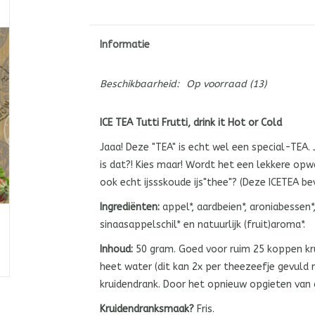
Informatie
Beschikbaarheid:
Op voorraad
(13)
ICE TEA Tutti Frutti, drink it Hot or Cold
Jaaa! Deze "TEA" is echt wel een special-TEA.
is dat?! Kies maar! Wordt het een lekkere opw
ook echt ijssskoude ijs"thee"? (Deze ICETEA be
Ingrediënten:
appel*, aardbeien*, aroniabessen*,
sinaasappelschil* en natuurlijk (fruit)aroma*.
Inhoud:
50 gram. Goed voor ruim 25 koppen k
heet water (dit kan 2x per theezeefje gevuld
kruidendrank. Door het opnieuw opgieten van 
Kruidendranksmaak?
Fris.