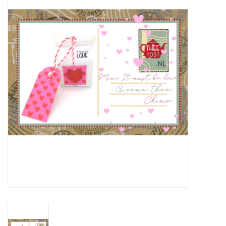
ICE tea
Shop-in-Shop
Tisanes (Rooibos, Kruiden &
Specerijen)