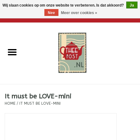
Wij slaan cookies op om onze website te verbeteren. Is dat akkoord?
Ja
Nee
Meer over cookies »
0 Artikelen - €0,00
Home
Losse thee
Thee accessoires
Thee per brievenbus
It must be LOVE-mini
Thee cadeautjes
HOME
/
IT MUST BE LOVE-MINI
Theebloemen
Wenskaarten