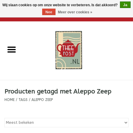
Wij slaan cookies op om onze website te verbeteren. Is dat akkoord?
Ja
Nee
Meer over cookies »
0 Artikelen - €0,00
Home
Losse thee
Thee accessoires
Thee per brievenbus
Producten getagd met Aleppo Zeep
Thee cadeautjes
HOME
/
TAGS
/
ALEPPO ZEEP
Theebloemen
Wenskaarten