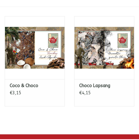
ICE tea
Shop-in-Shop
Tisanes (Rooibos, Kruiden &
Specerijen)
Coco & Choco
Choco Lapsang
€3,15
€4,15