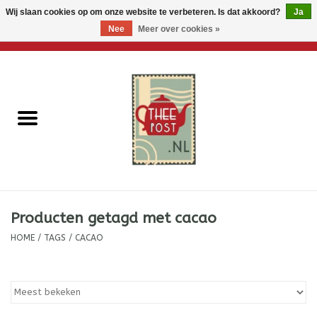
Wij slaan cookies op om onze website te verbeteren. Is dat akkoord?
Ja
Nee
Meer over cookies »
0 Artikelen - €0,00
Home
Losse thee
Thee accessoires
Thee per brievenbus
Producten getagd met cacao
Thee cadeautjes
HOME
/
TAGS
/
CACAO
Theebloemen
Wenskaarten