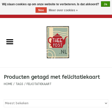
Wij slaan cookies op om onze website te verbeteren. Is dat akkoord?
Ja
Nee
Meer over cookies »
0 Artikelen - €0,00
Home
Losse thee
Thee accessoires
Thee per brievenbus
Producten getagd met felicitatiekaart
Thee cadeautjes
HOME
/
TAGS
/
FELICITATIEKAART
Theebloemen
Wenskaarten