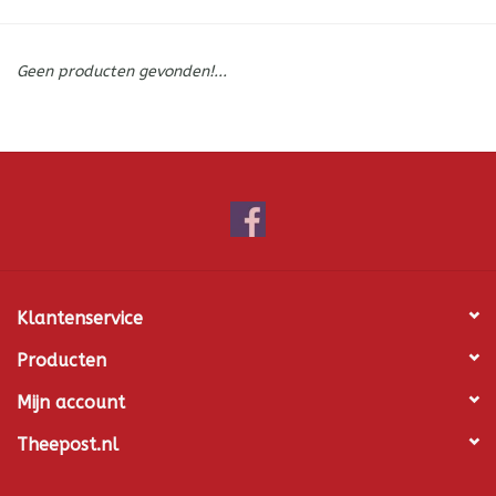
ICE tea
Geen producten gevonden!...
Shop-in-Shop
Tisanes (Rooibos, Kruiden &
Specerijen)
Klantenservice
Producten
Mijn account
Theepost.nl