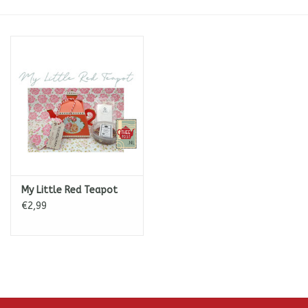
ICE tea
Shop-in-Shop
Tisanes (Rooibos, Kruiden &
Specerijen)
My Little Red Teapot
€2,99