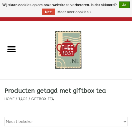
Wij slaan cookies op om onze website te verbeteren. Is dat akkoord?
Ja
Nee
Meer over cookies »
0 Artikelen - €0,00
Home
Losse thee
Thee accessoires
Thee per brievenbus
Producten getagd met giftbox tea
Thee cadeautjes
HOME
/
TAGS
/
GIFTBOX TEA
Theebloemen
Wenskaarten