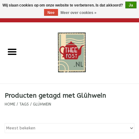
Wij slaan cookies op om onze website te verbeteren. Is dat akkoord?
Ja
Nee
Meer over cookies »
0 Artikelen - €0,00
Home
Losse thee
Thee accessoires
Thee per brievenbus
Producten getagd met Glühwein
Thee cadeautjes
HOME
/
TAGS
/
GLÜHWEIN
Theebloemen
Wenskaarten