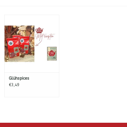
ICE tea
Shop-in-Shop
Tisanes (Rooibos, Kruiden &
Specerijen)
Glühspices
€3,49