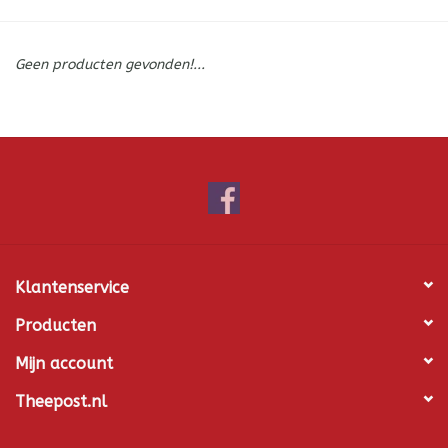
ICE tea
Geen producten gevonden!...
Shop-in-Shop
Tisanes (Rooibos, Kruiden &
Specerijen)
Klantenservice
Producten
Mijn account
Theepost.nl