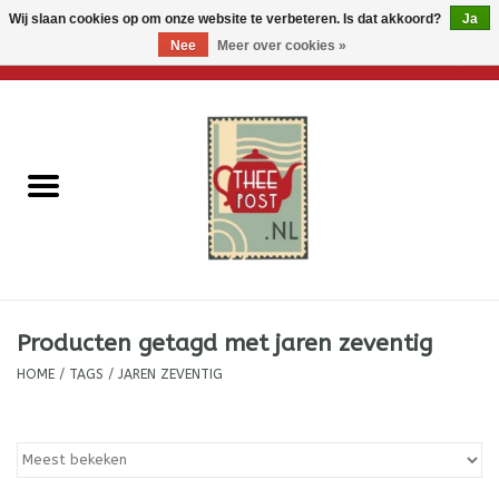
Wij slaan cookies op om onze website te verbeteren. Is dat akkoord?
Ja
Nee
Meer over cookies »
0 Artikelen - €0,00
Home
Losse thee
Thee accessoires
Thee per brievenbus
Producten getagd met jaren zeventig
Thee cadeautjes
HOME
/
TAGS
/
JAREN ZEVENTIG
Theebloemen
Wenskaarten