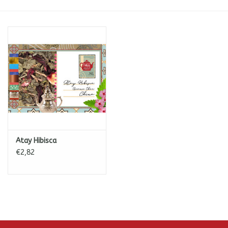
ICE tea
Shop-in-Shop
Tisanes (Rooibos, Kruiden &
Specerijen)
Atay Hibisca
€2,82