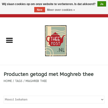
Wij slaan cookies op om onze website te verbeteren. Is dat akkoord?
Ja
Nee
Meer over cookies »
0 Artikelen - €0,00
Home
Losse thee
Thee accessoires
Thee per brievenbus
Producten getagd met Maghreb thee
Thee cadeautjes
HOME
/
TAGS
/
MAGHREB THEE
Theebloemen
Wenskaarten