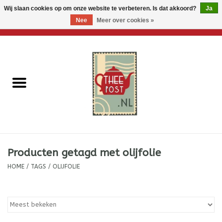
Wij slaan cookies op om onze website te verbeteren. Is dat akkoord?
Ja
Nee
Meer over cookies »
0 Artikelen - €0,00
Home
Losse thee
Thee accessoires
Thee per brievenbus
Producten getagd met olijfolie
Thee cadeautjes
HOME
/
TAGS
/
OLIJFOLIE
Theebloemen
Wenskaarten