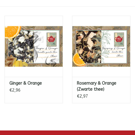
ICE tea
Shop-in-Shop
Tisanes (Rooibos, Kruiden &
Specerijen)
Ginger & Orange
Rosemary & Orange
(Zwarte thee)
€2,96
€2,97