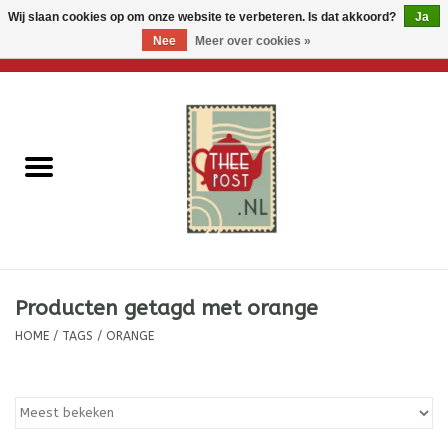
Wij slaan cookies op om onze website te verbeteren. Is dat akkoord?
Ja
Nee
Meer over cookies »
0 Artikelen - €0,00
Home
Losse thee
Thee accessoires
Thee per brievenbus
Producten getagd met orange
Thee cadeautjes
HOME
/
TAGS
/
ORANGE
Theebloemen
Wenskaarten