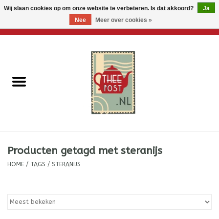
Wij slaan cookies op om onze website te verbeteren. Is dat akkoord?
Ja
Nee
Meer over cookies »
0 Artikelen - €0,00
Home
Losse thee
Thee accessoires
Thee per brievenbus
Producten getagd met steranijs
Thee cadeautjes
HOME
/
TAGS
/
STERANIJS
Theebloemen
Wenskaarten