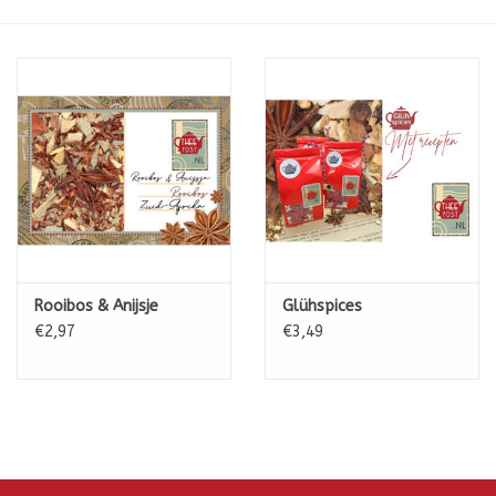
ICE tea
Shop-in-Shop
Tisanes (Rooibos, Kruiden &
Specerijen)
Rooibos & Anijsje
Glühspices
€2,97
€3,49