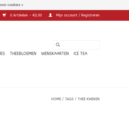
over cookies »
0 Artikelen - €0,00
Mijn account / Registreren
JES
THEEBLOEMEN
WENSKAARTEN
ICE TEA
HOME
/
TAGS
/
THEE KWEKEN