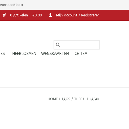
over cookies »
0 Artikelen - €0,00
Mijn account / Registreren
JES
THEEBLOEMEN
WENSKAARTEN
ICE TEA
HOME
/
TAGS
/
THEE UIT JAPAN