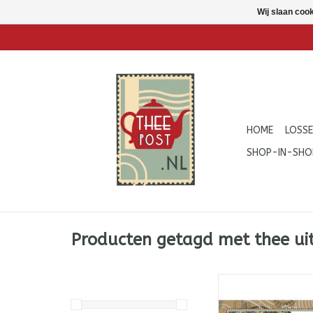
Wij slaan coo
HOME
LOSSE
SHOP-IN-SHO
Producten getagd met thee ui
Sencha: heerlijke,
biologische groene
Japan.