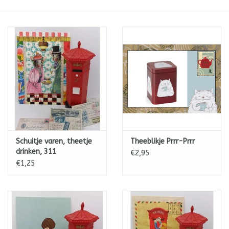
ICE tea
Shop-in-Shop
Tisanes (Rooibos, Kruiden &
Specerijen)
Schuitje varen, theetje
Theeblikje Prrr-Prrr
drinken, 311
€2,95
€1,25