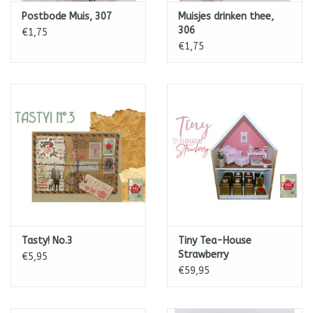
Postbode Muis, 307
Muisjes drinken thee,
306
€1,75
€1,75
Tasty! No.3
Tiny Tea-House
Strawberry
€5,95
€59,95