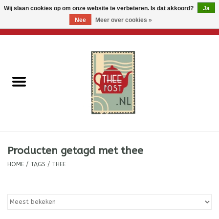
Wij slaan cookies op om onze website te verbeteren. Is dat akkoord?
Ja
Nee
Meer over cookies »
0 Artikelen - €0,00
Home
Losse thee
Thee accessoires
Thee per brievenbus
Producten getagd met thee
Thee cadeautjes
HOME
/
TAGS
/
THEE
Theebloemen
Wenskaarten