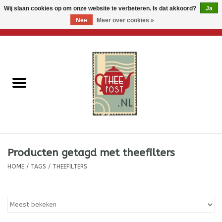
Wij slaan cookies op om onze website te verbeteren. Is dat akkoord?
Ja
Nee
Meer over cookies »
0 Artikelen - €0,00
Home
Losse thee
Thee accessoires
Thee per brievenbus
Producten getagd met theefilters
Thee cadeautjes
HOME
/
TAGS
/
THEEFILTERS
Theebloemen
Wenskaarten