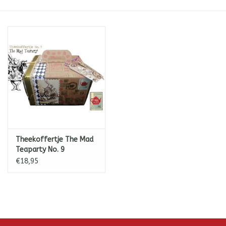
ICE tea
Shop-in-Shop
Tisanes (Rooibos, Kruiden &
Specerijen)
Theekoffertje The Mad
Teaparty No. 9
€18,95