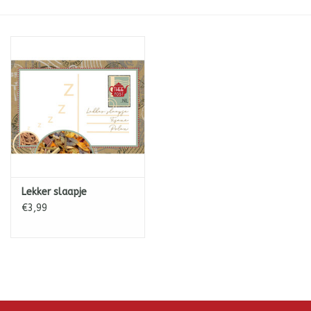
ICE tea
Shop-in-Shop
Tisanes (Rooibos, Kruiden &
Specerijen)
Lekker slaapje
€3,99