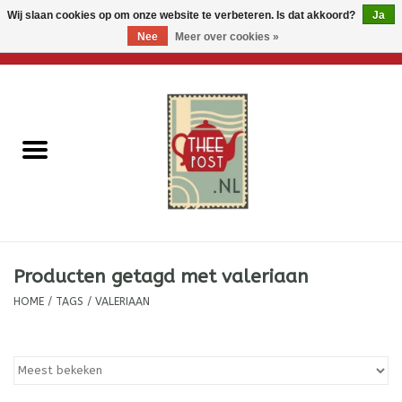
Wij slaan cookies op om onze website te verbeteren. Is dat akkoord?
Ja
Nee
Meer over cookies »
0 Artikelen - €0,00
Home
Losse thee
Thee accessoires
Thee per brievenbus
Producten getagd met valeriaan
Thee cadeautjes
HOME
/
TAGS
/
VALERIAAN
Theebloemen
Wenskaarten