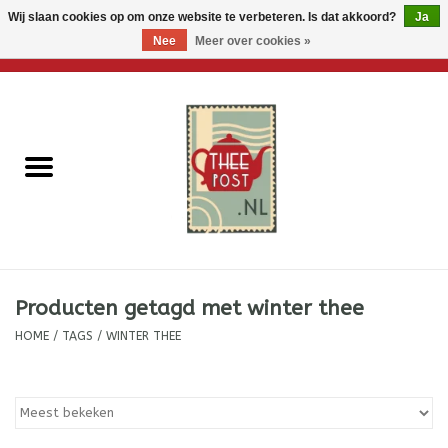
Wij slaan cookies op om onze website te verbeteren. Is dat akkoord?
Ja
Nee
Meer over cookies »
0 Artikelen - €0,00
Home
Losse thee
Thee accessoires
Thee per brievenbus
Producten getagd met winter thee
Thee cadeautjes
HOME
/
TAGS
/
WINTER THEE
Theebloemen
Wenskaarten