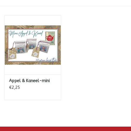
ICE tea
Shop-in-Shop
Tisanes (Rooibos, Kruiden &
Specerijen)
Appel & Kaneel-mini
€2,25