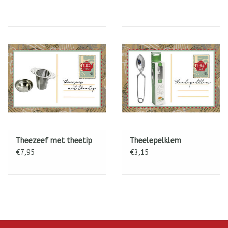
ICE tea
Shop-in-Shop
Tisanes (Rooibos, Kruiden &
Specerijen)
Theezeef met theetip
Theelepelklem
€7,95
€3,15