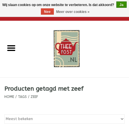
Wij slaan cookies op om onze website te verbeteren. Is dat akkoord?
Ja
Nee
Meer over cookies »
0 Artikelen - €0,00
Home
Losse thee
Thee accessoires
Thee per brievenbus
Producten getagd met zeef
Thee cadeautjes
HOME
/
TAGS
/
ZEEF
Theebloemen
Wenskaarten