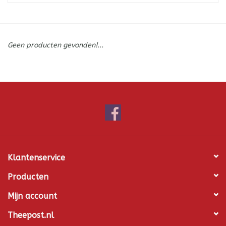
ICE tea
Geen producten gevonden!...
Shop-in-Shop
Tisanes (Rooibos, Kruiden &
Specerijen)
Klantenservice
Producten
Mijn account
Theepost.nl