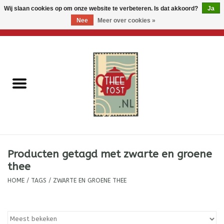
Wij slaan cookies op om onze website te verbeteren. Is dat akkoord?
Ja
Nee
Meer over cookies »
0 Artikelen - €0,00
Home
Losse thee
Thee accessoires
Thee per brievenbus
Producten getagd met zwarte en groene
Thee cadeautjes
thee
HOME
/
TAGS
/
ZWARTE EN GROENE THEE
Theebloemen
Wenskaarten