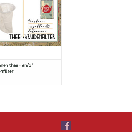
t en geschikt voor 1 tot 3 kopjes
thee/tisane/chai.
OEVOEGEN AAN WINKELWAGEN
nen thee- en/of
enfilter