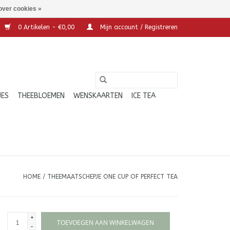
over cookies »
0 Artikelen - €0,00
Mijn account / Registreren
JES
THEEBLOEMEN
WENSKAARTEN
ICE TEA
HOME
/
THEEMAATSCHEPJE ONE CUP OF PERFECT TEA
+
TOEVOEGEN AAN WINKELWAGEN
-