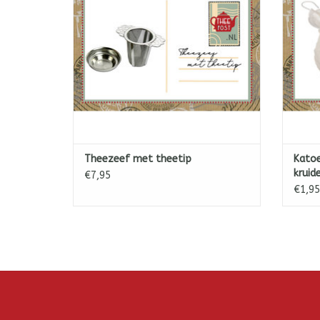
theepo
TOEVOEGEN AAN WINKELWAGEN
T
Theezeef met theetip
Katoe
kruid
€7,95
€1,95