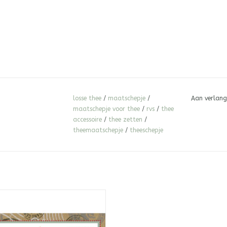
losse thee
/
maatschepje
/
Aan verlang
maatschepje voor thee
/
rvs
/
thee
accessoire
/
thee zetten
/
theemaatschepje
/
theeschepje
aar ongebleekt katoenen thee-
 kruidenfilter. Geschikt voor alle
hee, kruiden en specerijen. Met een
de van 75 mm. Perfect voor in een