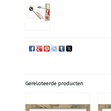
Gerelateerde producten
Theezeef met theetip: horeca kwaliteit
Wasb
theezeef van roestvrij staal (rvs). Klassiek
en/of
model. Perfect voor losse thee, tisanes en
losse t
specerijenmelanges. Fijnmazig.
doorsne