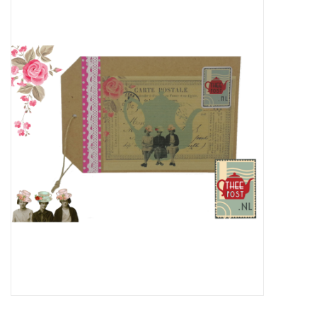
ICE tea
Shop-in-Shop
Tisanes (Rooibos, Kruiden &
Specerijen)