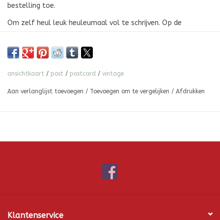
bestelling toe.
Om zelf heul leuk heuleumaal vol te schrijven. Op de
achterkant. Ruimte genoeg. Dus leef je uit.
Formaat postkaart: A6 alias 148 x 105 mm.
PS Het kraftkarton is van 100% kringlooppapier! Met gehaakt
ansichtkaart
/
post
/
postcard
/
vintage
lint van katoen.
Aan verlanglijst toevoegen
/
Toevoegen om te vergelijken
/
Afdrukken
Klantenservice