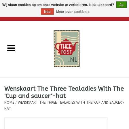
Wij slaan cookies op om onze website te verbeteren. Is dat akkoord?
Ja
Nee
Meer over cookies »
0 Artikelen - €0,00
Home
Losse thee
Thee accessoires
Thee per brievenbus
Wenskaart The Three Tealadies With The
Thee cadeautjes
'Cup and saucer'-hat
HOME
/
WENSKAART THE THREE TEALADIES WITH THE 'CUP AND SAUCER'-
Theebloemen
HAT
Wenskaarten