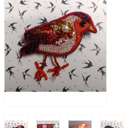
ICE tea
Shop-in-Shop
Tisanes (Rooibos, Kruiden &
Specerijen)