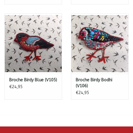
Yesss, slooow fashion!
Meer aandacht voor het produceren en consumeren van o.a.
kleding (& accessoires) op een bewustere manier. Bewuster
inzake duurzaamheid en ethiek.
Minder massaproductie en meer oog voor de impact van
een product op het milieu en de arbeidsomstandigheden.
Kwaliteit boven kwantiteit.
Ga voor langer gebruik i.p.v. de gemakzuchtige, destructieve
wegwerp-mentaliteit. Draag je kleding langer. Repareer je
kleding of accessoires of laat ze herstellen.
Kies voor tijdloos boven seizoensgebonden trends van snel
Broche Birdy Blue (V105)
Broche Birdy Bodhi
voorbijgaande aard.
(V106)
€24,95
€24,95
Slow Fashion heeft dus respect voor onze planeet & de
mensen die de kleding/accessoires maken!