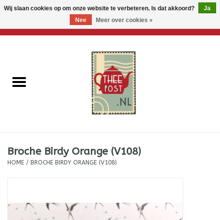
Wij slaan cookies op om onze website te verbeteren. Is dat akkoord?
Ja
Nee
Meer over cookies »
0 Artikelen - €0,00
Home
Losse thee
Thee accessoires
Thee per brievenbus
Broche Birdy Orange (V108)
Thee cadeautjes
HOME
/
BROCHE BIRDY ORANGE (V108)
Theebloemen
Wenskaarten