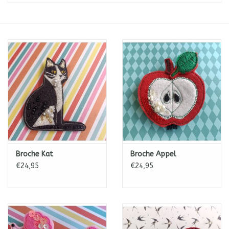
ICE tea
Shop-in-Shop
Tisanes (Rooibos, Kruiden &
Specerijen)
Broche Kat
Broche Appel
€24,95
€24,95