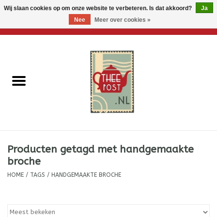
Wij slaan cookies op om onze website te verbeteren. Is dat akkoord?
Ja
Nee
Meer over cookies »
0 Artikelen - €0,00
Home
Losse thee
Thee accessoires
Thee per brievenbus
Producten getagd met handgemaakte
Thee cadeautjes
broche
HOME
/
TAGS
/
HANDGEMAAKTE BROCHE
Theebloemen
Wenskaarten