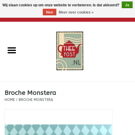
Wij slaan cookies op om onze website te verbeteren. Is dat akkoord?
Ja
Nee
Meer over cookies »
0 Artikelen - €0,00
Home
Losse thee
Thee accessoires
Thee per brievenbus
Broche Monstera
Thee cadeautjes
HOME
/
BROCHE MONSTERA
Theebloemen
Wenskaarten