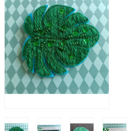
ICE tea
Shop-in-Shop
Tisanes (Rooibos, Kruiden &
Specerijen)