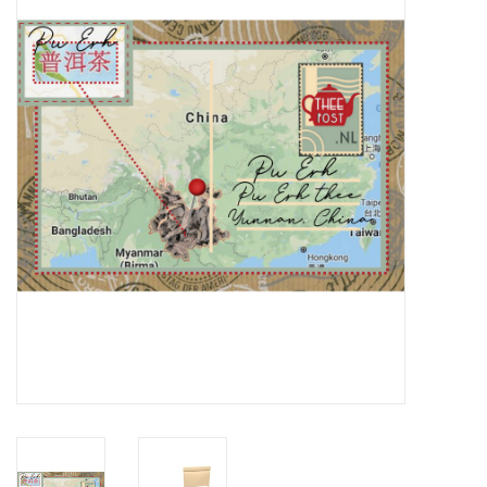
ICE tea
Shop-in-Shop
Tisanes (Rooibos, Kruiden &
Specerijen)