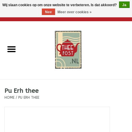
Wij slaan cookies op om onze website te verbeteren. Is dat akkoord?
Ja
Nee
Meer over cookies »
0 Artikelen - €0,00
Home
Losse thee
Thee accessoires
Thee per brievenbus
Pu Erh thee
Thee cadeautjes
HOME
/
PU ERH THEE
Theebloemen
Wenskaarten