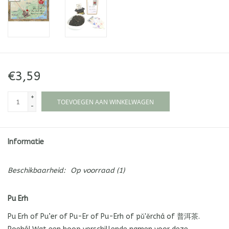
€3,59
+
TOEVOEGEN AAN WINKELWAGEN
-
Informatie
Beschikbaarheid:
Op voorraad
(1)
Pu Erh
Pu Erh of Pu’er of Pu-Er of Pu-Erh of pǔ'ěrchá of 普洱茶.