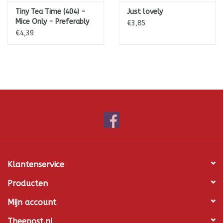
Tiny Tea Time (404) -
Just lovely
Mice Only - Preferably
€3,85
without the Cat
€4,39
Klantenservice
Producten
Mijn account
Theepost.nl