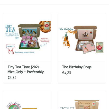
ICE tea
Shop-in-Shop
Tisanes (Rooibos, Kruiden &
Specerijen)
Tiny Tea Time (202) -
The Birthday Dogs
Mice Only - Preferably
€4,25
without the Cat
€4,39