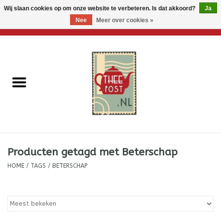
Wij slaan cookies op om onze website te verbeteren. Is dat akkoord?
Ja
Nee
Meer over cookies »
0 Artikelen - €0,00
Home
Losse thee
Thee accessoires
Thee per brievenbus
Producten getagd met Beterschap
Thee cadeautjes
HOME
/
TAGS
/
BETERSCHAP
Theebloemen
Wenskaarten