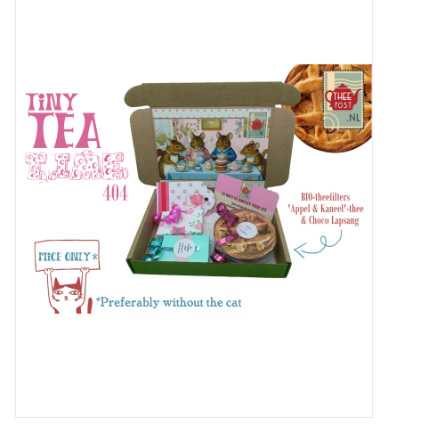
ICE tea
Shop-in-Shop
Tisanes (Rooibos, Kruiden &
Specerijen)