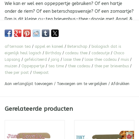
Wie kan er wel een oppeppertje gebruiken? Of een hartje
onder de riem? Of een beterschapswensje? Of een zomaartje?
Dan is dit kleine cu-tea brievenbus-thee-doosje met Appel &
Kaneel, Choco Lapsang, biologisch afbreekbare theefilters én
een label voor al je lieve woordjes een must-have!
afternoon tea
/
appel en kaneel
/
Beterschap
/
biologisch dat is
Elke thee-ma brievenbusdoos van Theepost is met veel liefde
eigenlijk heul logisch
/
Birthday
/
cadeau thee
/
cadeautje
/
Choco
Lapsang
/
gefeliciteerd
/
jarig
/
losse thee
/
losse thee cadeau
/
muis
/
en zorg speciaal voor jou gemaakt!
muizen
/
Oppeppertje
/
tea time
/
thee cadeau
/
thee per brievenbus
/
In het Thee-ma brievenbusdoosje
Tiny Tea Time
vind je:
thee per post
/
theepost
14 gram Appel & Kaneel
Aan verlanglijst toevoegen
/
Toevoegen om te vergelijken
/
Afdrukken
5 gram Choco Lapsang
2 biologisch afbreekbare theefilters (van My Tea Bag ECO)
een label voor al je lieve woordjes
Gerelateerde producten
(Per 8 gram thee kun je zeker rekenen op ruim een liter thee.
Bovendien laat losse thee zich heel goed nogmaals
opschenken voor een tweede - of zelfs derde - ronde thee!)