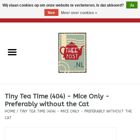
Wij slaan cookies op om onze website te verbeteren. Is dat akkoord?
Ja
Nee
Meer over cookies »
0 Artikelen - €0,00
Home
Losse thee
Thee accessoires
Thee per brievenbus
Tiny Tea Time (404) - Mice Only -
Thee cadeautjes
Preferably without the Cat
HOME
/
TINY TEA TIME (404) - MICE ONLY - PREFERABLY WITHOUT THE
Theebloemen
CAT
Wenskaarten