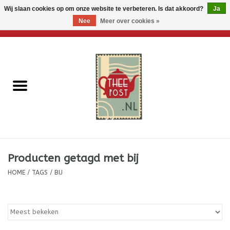
Wij slaan cookies op om onze website te verbeteren. Is dat akkoord?
Ja
Nee
Meer over cookies »
0 Artikelen - €0,00
Home
Losse thee
Thee accessoires
Thee per brievenbus
Producten getagd met bij
Thee cadeautjes
HOME
/
TAGS
/
BIJ
Theebloemen
Wenskaarten