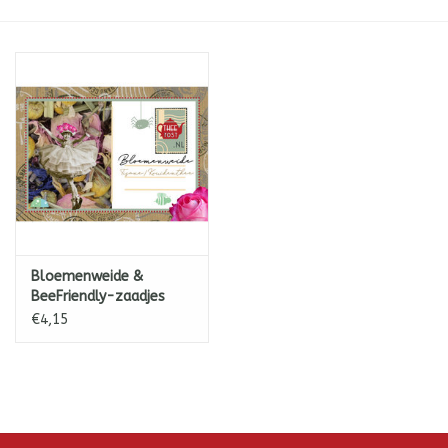
ICE tea
Shop-in-Shop
Tisanes (Rooibos, Kruiden &
Specerijen)
Bloemenweide &
BeeFriendly-zaadjes
€4,15