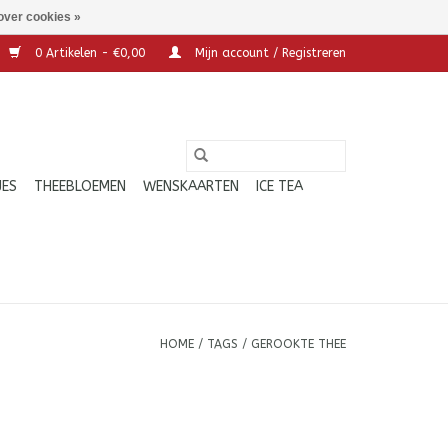
over cookies »
0 Artikelen - €0,00
Mijn account / Registreren
JES
THEEBLOEMEN
WENSKAARTEN
ICE TEA
HOME
/
TAGS
/
GEROOKTE THEE