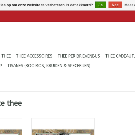
kies op om onze website te verbeteren. Is dat akkoord?
Ja
Nee
Meer 
 THEE
THEE ACCESSOIRES
THEE PER BRIEVENBUS
THEE CADEAUT
P
TISANES (ROOIBOS, KRUIDEN & SPECERIJEN)
e thee
ologische,
Choco Lapsang: biologische,
rte thee.
losse, gerookte zwarte thee met
 van smaak!
cacaodoppen. Smokey! Rokerig!