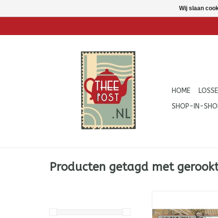
Wij slaan coo
HOME
LOSSE
SHOP-IN-SHO
Producten getagd met gerookt
Lapsang Souchong: bi
losse, gerookte zwa
Smokey! Rokerig! Vol