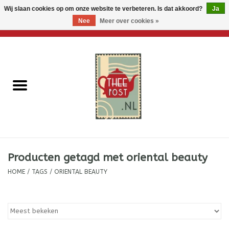
Wij slaan cookies op om onze website te verbeteren. Is dat akkoord?
Ja
Nee
Meer over cookies »
0 Artikelen - €0,00
Home
Losse thee
Thee accessoires
Thee per brievenbus
Producten getagd met oriental beauty
Thee cadeautjes
HOME
/
TAGS
/
ORIENTAL BEAUTY
Theebloemen
Wenskaarten