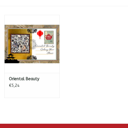
ICE tea
Shop-in-Shop
Tisanes (Rooibos, Kruiden &
Specerijen)
Oriental Beauty
€5,24