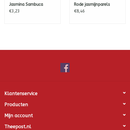
Jasmina Sambuca
Rode jasmijnparels
movie. (Filmpje van nog geen minuut. Moet te doen zijn.)
€3,23
€8,46
Klantenservice
Producten
Ingrediënten:
groene jasmijnthee*.
Mijn account
Inhoud:
45 gram. Door het opnieuw opgieten van de
Theepost.nl
theebladeren ontdek je elke keer nieuwe smaaklagen. Je