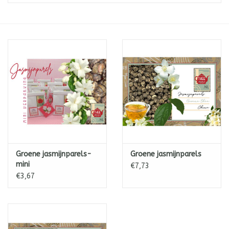
ICE tea
Shop-in-Shop
Tisanes (Rooibos, Kruiden &
Specerijen)
Groene jasmijnparels-
Groene jasmijnparels
mini
€7,73
€3,67