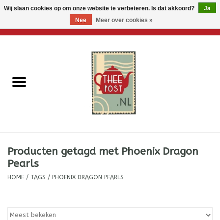
Wij slaan cookies op om onze website te verbeteren. Is dat akkoord?
Ja
Nee
Meer over cookies »
0 Artikelen - €0,00
Home
Losse thee
Thee accessoires
Thee per brievenbus
Producten getagd met Phoenix Dragon
Thee cadeautjes
Pearls
HOME
/
TAGS
/
PHOENIX DRAGON PEARLS
Theebloemen
Wenskaarten