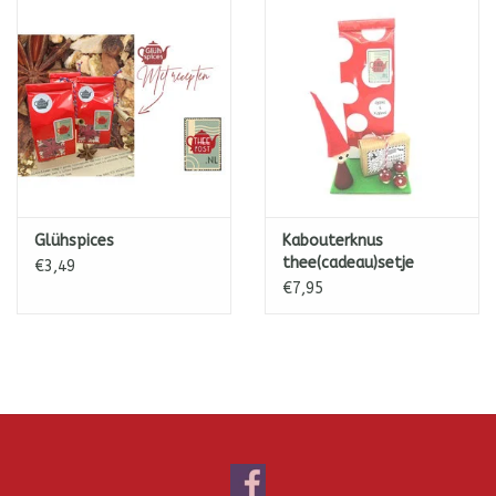
Glühspices
Kabouterknus
thee(cadeau)setje
€3,49
€7,95