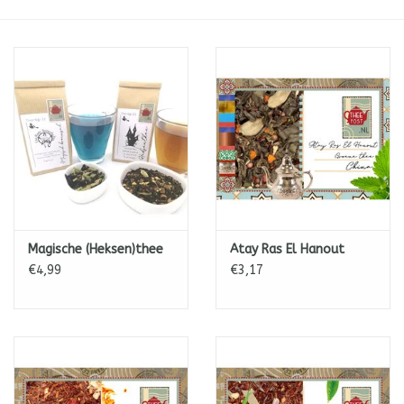
ICE tea
Shop-in-Shop
Tisanes (Rooibos, Kruiden &
Specerijen)
Magische (Heksen)thee
Atay Ras El Hanout
€4,99
€3,17