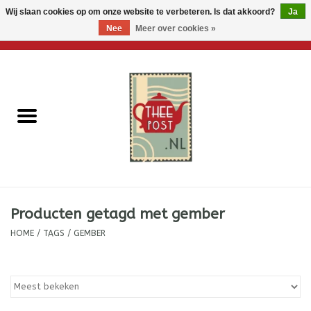
Wij slaan cookies op om onze website te verbeteren. Is dat akkoord?
Ja
Nee
Meer over cookies »
0 Artikelen - €0,00
Home
Losse thee
Thee accessoires
Thee per brievenbus
Producten getagd met gember
Thee cadeautjes
HOME
/
TAGS
/
GEMBER
Theebloemen
Wenskaarten